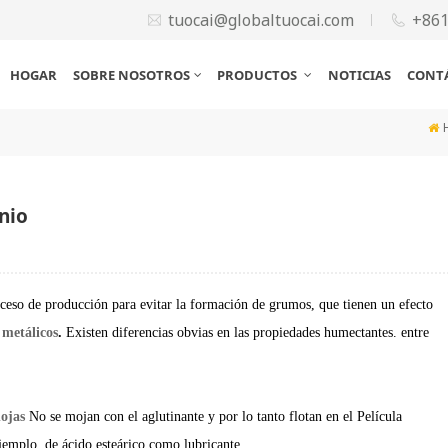
tuocai@globaltuocai.com
+86
HOGAR
SOBRE NOSOTROS
PRODUCTOS
NOTICIAS
CONT
inio
roceso de producción para evitar la formación de grumos, que tienen un
efecto
 metálicos
.
Existen diferencias obvias en las propiedades humectantes.
entre
hojas
No se mojan con el aglutinante y por lo tanto flotan en el
Película
jemplo, de ácido esteárico como lubricante.