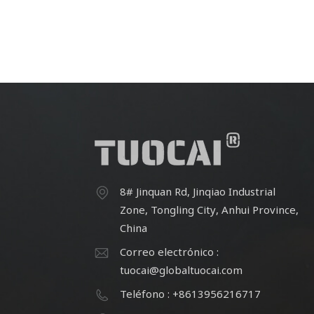
8# Jinquan Rd, Jinqiao Industrial
Zone, Tongling City, Anhui Province,
China
Correo electrónico :
tuocai@globaltuocai.com
Teléfono : +8613956216717