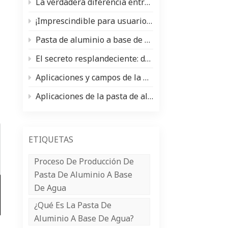
La verdadera diferencia entre la pasta de aluminio y el pigmento nacarado (y cuándo usar cada uno)
中文
¡Imprescindible para usuarios y fabricantes de pinturas para automóviles! Análisis exhaustivo de los tipos de pintura y las materias primas principales (pasta de plata de aluminio/polvo nacarado).
Indonesia
Pasta de aluminio a base de agua frente a pasta de aluminio a base de aceite: ventajas, desventajas y aplicaciones
El secreto resplandeciente: donde brillan los pigmentos nacarados ✨
Aplicaciones y campos de la pasta de aluminio
Aplicaciones de la pasta de aluminio en la industria del recubrimiento de bobinas
ETIQUETAS
Proceso De Producción De
Pasta De Aluminio A Base
De Agua
¿Qué Es La Pasta De
Aluminio A Base De Agua?