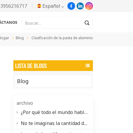
13956216717
Español
ÁCTANOS
English
Hogar
Blog
Clasificación de la pasta de aluminio
Русский
Español
LISTA DE BLOGS
Português
Blog
한국어
Türkçe
archivo
Tiếng Việt
¿Por qué todo el mundo habla de la pasta de aluminio a base de agua (y qué se necesita realmente para fabricarla)?
No te imaginas la cantidad de pigmento nacarado que se esconde en tu vida diaria.
بالعربية