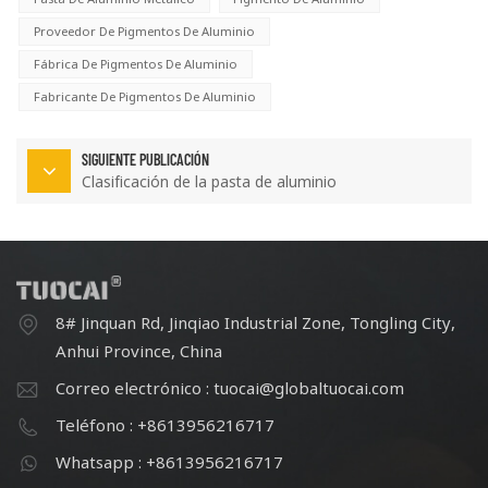
Proveedor De Pigmentos De Aluminio
Fábrica De Pigmentos De Aluminio
Fabricante De Pigmentos De Aluminio
SIGUIENTE PUBLICACIÓN
Clasificación de la pasta de aluminio
8# Jinquan Rd, Jinqiao Industrial Zone, Tongling City,
Anhui Province, China
Correo electrónico : tuocai@globaltuocai.com
Teléfono : +8613956216717
Whatsapp : +8613956216717