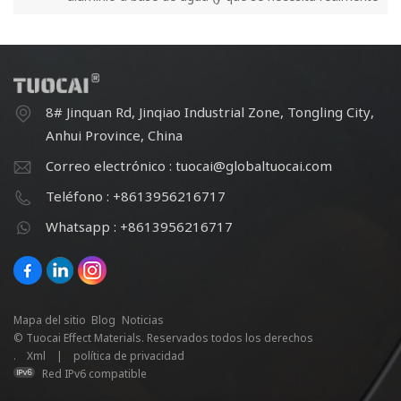
para fabricarla)?
8# Jinquan Rd, Jinqiao Industrial Zone, Tongling City,
Anhui Province, China
Correo electrónico : tuocai@globaltuocai.com
Teléfono : +8613956216717
Whatsapp : +8613956216717
Mapa del sitio
Blog
Noticias
© Tuocai Effect Materials. Reservados todos los derechos
.
Xml
|
política de privacidad
Red IPv6 compatible