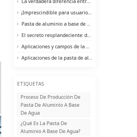
La verdadera diferencia entre la pasta de aluminio y el pigmento nacarado (y cuándo usar cada uno)
中文
¡Imprescindible para usuarios y fabricantes de pinturas para automóviles! Análisis exhaustivo de los tipos de pintura y las materias primas principales (pasta de plata de aluminio/polvo nacarado).
Indonesia
Pasta de aluminio a base de agua frente a pasta de aluminio a base de aceite: ventajas, desventajas y aplicaciones
El secreto resplandeciente: donde brillan los pigmentos nacarados ✨
Aplicaciones y campos de la pasta de aluminio
Aplicaciones de la pasta de aluminio en la industria del recubrimiento de bobinas
ETIQUETAS
Proceso De Producción De
Pasta De Aluminio A Base
De Agua
¿Qué Es La Pasta De
Aluminio A Base De Agua?