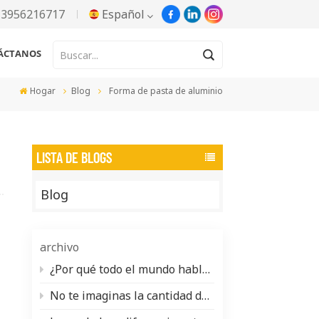
13956216717
Español
ÁCTANOS
English
Hogar
Blog
Forma de pasta de aluminio
Русский
Español
LISTA DE BLOGS
Português
Blog
한국어
Türkçe
archivo
Tiếng Việt
¿Por qué todo el mundo habla de la pasta de aluminio a base de agua (y qué se necesita realmente para fabricarla)?
No te imaginas la cantidad de pigmento nacarado que se esconde en tu vida diaria.
بالعربية