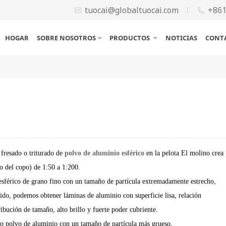
tuocai@globaltuocai.com
+86
HOGAR
SOBRE NOSOTROS
PRODUCTOS
NOTICIAS
CONT
l fresado o triturado de
polvo de aluminio esférico
en la pelota
El molino crea
o del copo) de 1:50 a 1:200.
esférico de grano fino con un tamaño de partícula extremadamente estrecho,
ido, podemos obtener láminas de aluminio con superficie lisa, relación
ribución de tamaño, alto brillo y fuerte poder cubriente.
o polvo de aluminio con un tamaño de partícula más grueso.