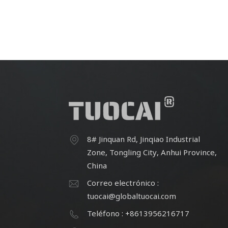
8# Jinquan Rd, Jinqiao Industrial
Zone, Tongling City, Anhui Province,
China
Correo electrónico :
tuocai@globaltuocai.com
Teléfono : +8613956216717