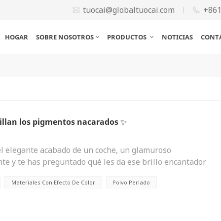
tuocai@globaltuocai.com
+86
HOGAR
SOBRE NOSOTROS
PRODUCTOS
NOTICIAS
CONT
rillan los pigmentos nacarados ✨
l elegante acabado de un coche, un glamuroso
ante y te has preguntado qué les da ese brillo encantador
magia probablemente se deba a... pigmento nacarado—un
Materiales Con Efecto De Color
Polvo Perlado
 transforma silenciosamente los objetos cotidianos en
gmento nacarado (a menudo confundido con polvo de perla)
 materiales como la mica recubierta con dióxido de titanio