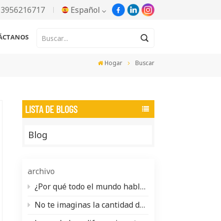
13956216717
Español
ÁCTANOS
English
Hogar
Buscar
Русский
Español
LISTA DE BLOGS
Português
Blog
한국어
Türkçe
archivo
Tiếng Việt
¿Por qué todo el mundo habla de la pasta de aluminio a base de agua (y qué se necesita realmente para fabricarla)?
No te imaginas la cantidad de pigmento nacarado que se esconde en tu vida diaria.
بالعربية