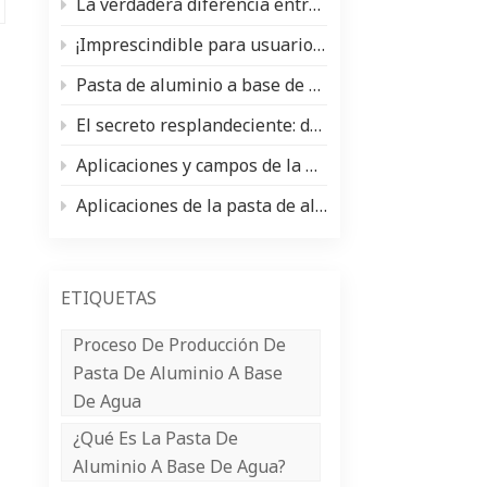
La verdadera diferencia entre la pasta de aluminio y el pigmento nacarado (y cuándo usar cada uno)
中文
¡Imprescindible para usuarios y fabricantes de pinturas para automóviles! Análisis exhaustivo de los tipos de pintura y las materias primas principales (pasta de plata de aluminio/polvo nacarado).
Indonesia
Pasta de aluminio a base de agua frente a pasta de aluminio a base de aceite: ventajas, desventajas y aplicaciones
El secreto resplandeciente: donde brillan los pigmentos nacarados ✨
Aplicaciones y campos de la pasta de aluminio
Aplicaciones de la pasta de aluminio en la industria del recubrimiento de bobinas
ETIQUETAS
Proceso De Producción De
Pasta De Aluminio A Base
De Agua
¿Qué Es La Pasta De
Aluminio A Base De Agua?