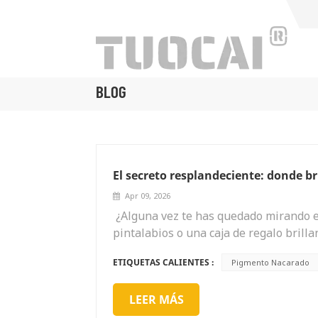
BLOG
El secreto resplandeciente: donde b
Apr 09, 2026
¿Alguna vez te has quedado mirando e
pintalabios o una caja de regalo brill
que cambia de color con la luz? Esa 
ETIQUETAS CALIENTES :
Pigmento Nacarado
material versátil y extraordinario que
algo extraordinario.En esencia, el pi
LEER MÁS
es un polvo fino elaborado a partir de