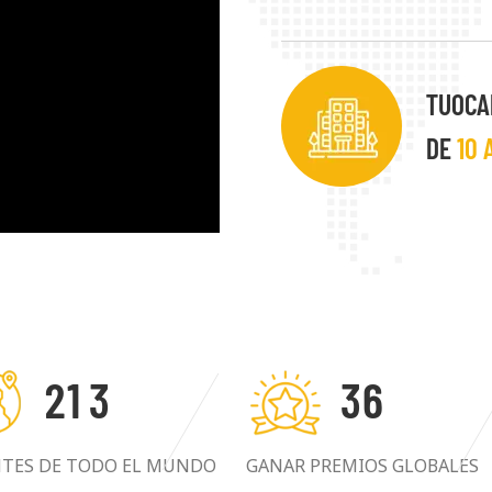
requisitos especiales. La 
prioridad. Buscamos sie
beneficioso con nuestros 
TUOCA
DE
10 
2
1
3
3
6
NTES DE TODO EL MUNDO
GANAR PREMIOS GLOBALES