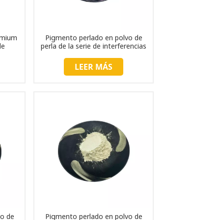
中文
Indonesia
emium
Pigmento perlado en polvo de
de
perla de la serie de interferencias
d para
TC219
LEER MÁS
vo de
Pigmento perlado en polvo de