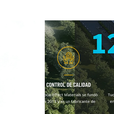
CONTROL DE CALIDAD
Tuocai Effect Materials se fundó
Tuo
en 2013 y es un fabricante de
en
pigmentos de aluminio que se
pi