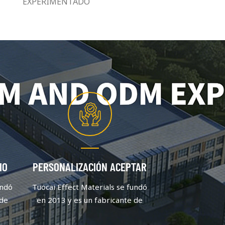
EXPERIMENTADO
IO
PERSONALIZACIÓN ACEPTAR
undó
Tuocai Effect Materials se fundó
 de
en 2013 y es un fabricante de
 se
pigmentos de aluminio que se