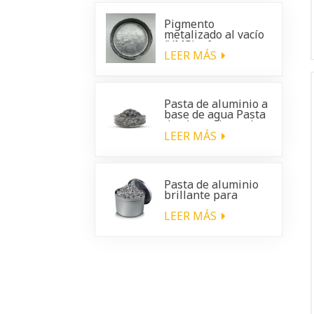
Pigmento
metalizado al vacío
(VMP): efecto
cromado brillante
LEER MÁS
para
recubrimientos
automotrices
Pasta de aluminio a
base de agua Pasta
de plata a base de
agua
LEER MÁS
Pasta de aluminio
brillante para
recubrimientos de
plástico para
LEER MÁS
automóviles.