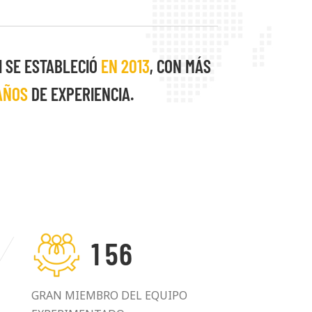
satisfacción de cada cliente es nuestra
mpre el desarrollo mutuamente
clientes.
I SE ESTABLECIÓ
EN 2013
, CON MÁS
AÑOS
DE EXPERIENCIA.
1
5
6
GRAN MIEMBRO DEL EQUIPO