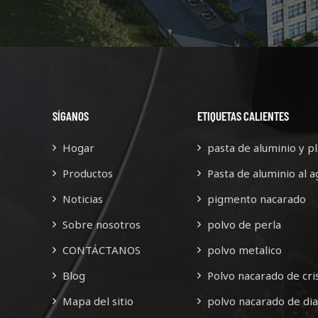
centra en la calidad y la
centra en la calidad y la
innovación. Después de un
innovación. Después de u
erzo continuo, cuenta con más
esfuerzo continuo, cuenta co
de 60 empleados.
de 60 empleados.
SÍGANOS
ETIQUETAS CALIENTES
Hogar
pasta de aluminio y pl
Productos
Pasta de aluminio al a
Noticias
pigmento nacarado
Sobre nosotros
polvo de perla
CONTÁCTANOS
polvo metalico
Blog
Polvo nacarado de cris
Mapa del sitio
polvo nacarado de di