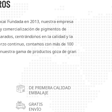
ROS
ocai Fundada en 2013, nuestra empresa
n y comercialización de pigmentos de
rados, centrándonos en la calidad y la
erzo continuo, contamos con más de 100
nuestra gama de productos goza de gran
mercado nacional como internacional. Para
clientes, hemos establecido cuatro
de almacenamiento en Wuhu, Shunde
 Linyi (provincia de Shandong) y
DE PRIMERA CALIDAD
entos de aluminio se utilizan
EMBALAJE
ntos, tintas, plásticos, caucho, tejidos,
ales de embalaje y materiales
GRATIS
ENVÍO
 Ofrecemos soluciones para necesidades y