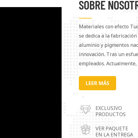
SOBRE NOSOT
Materiales con efecto Tu
se dedica a la fabricació
aluminio y pigmentos naca
innovación. Tras un esfu
empleados. Actualmente, 
popularidad tanto en el 
atender mejor a nuestros 
LEER MÁS
centros de operaciones 
(provincia de Guangdong),
EXCLUSIVO
Chongqing. Nuestros pigm
PRODUCTOS
ampliamente en recubrimie
cuero, cosméticos, materi
VER PAQUETE
EN LA ENTREGA
decorativos, entre otros.