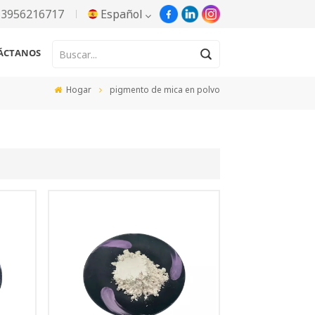
13956216717
Español
ÁCTANOS
English
Hogar
pigmento de mica en polvo
Русский
Español
Português
한국어
Türkçe
Tiếng Việt
بالعربية