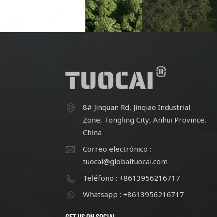
centra en la calidad y la
innovación. Después de un
esfuerzo continuo, cuenta con más
esfu
de 60 empleados.
8# Jinquan Rd, Jinqiao Industrial
Zone, Tongling City, Anhui Province,
China
Correo electrónico :
tuocai@globaltuocai.com
Teléfono : +8613956216717
Whatsapp : +8613956216717
GET US ON SOCIAL