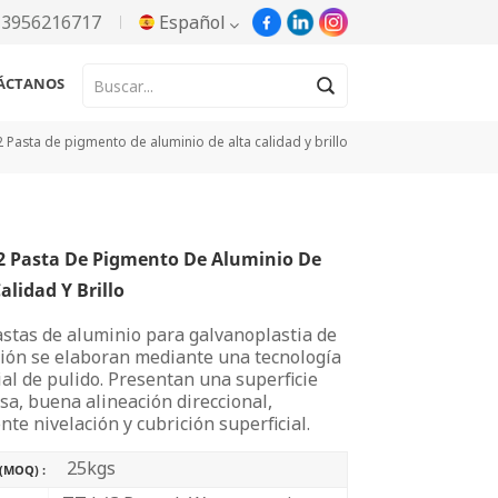
13956216717
Español
ÁCTANOS
English
 Pasta de pigmento de aluminio de alta calidad y brillo
Русский
Español
2 Pasta De Pigmento De Aluminio De
Português
alidad Y Brillo
한국어
astas de aluminio para galvanoplastia de
ción se elaboran mediante una tecnología
Türkçe
al de pulido. Presentan una superficie
sa, buena alineación direccional,
Tiếng Việt
nte nivelación y cubrición superficial.
25kgs
بالعربية
(MOQ) :