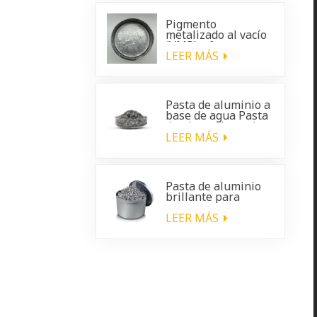
Pigmento
metalizado al vacío
(VMP): efecto
cromado brillante
LEER MÁS
para
recubrimientos
automotrices
Pasta de aluminio a
base de agua Pasta
de plata a base de
agua
LEER MÁS
Pasta de aluminio
brillante para
recubrimientos de
plástico para
LEER MÁS
automóviles.