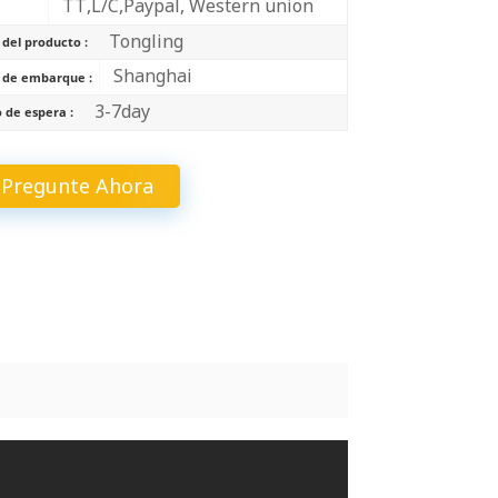
TT,L/C,Paypal, Western union
中文
Tongling
 del producto :
Indonesia
Shanghai
 de embarque :
3-7day
 de espera :
Pregunte Ahora