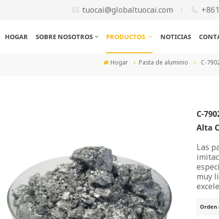
tuocai@globaltuocai.com
+86
HOGAR
SOBRE NOSOTROS
PRODUCTOS
NOTICIAS
CONT
Hogar
Pasta de aluminio
C-7902
C-790
Alta C
Las p
imita
especi
muy li
excele
Orden 