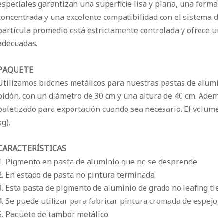
especiales garantizan una superficie lisa y plana, una form
concentrada y una excelente compatibilidad con el sistema 
partícula promedio está estrictamente controlada y ofrece 
adecuadas.
PAQUETE
Utilizamos bidones metálicos para nuestras pastas de alumin
bidón, con un diámetro de 30 cm y una altura de 40 cm. Ad
paletizado para exportación cuando sea necesario. El volum
kg).
CARACTERÍSTICAS
1. Pigmento en pasta de aluminio que no se desprende.
2. En estado de pasta no pintura terminada
3. Esta pasta de pigmento de aluminio de grado no leafing t
4. Se puede utilizar para fabricar pintura cromada de espejo,
5. Paquete de tambor metálico