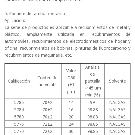
5. Paquete de tambor metálico
Aplicación:
La serie de productos es aplicable a recubrimientos de metal y
plástico, ampliamente utilizada en recubrimientos de
automóviles, recubrimientos de electrodomésticos de hogar y
oficina, recubrimientos de bobinas, pinturas de fluorocarbono y
recubrimientos de maquinaria, etc.
Análisis
Valor
de
Contenido
D50
Calificación
pantalla
Solvente
no volátil
(±1
＜45 μm
μm)
mín (%)
5786
70±2
14
99
NALGAS
5784
70±2
16
98.88
NALGAS
5780
70±2
20
98.88
NALGAS
5776
72±2
24
98.85
NALGAS
5770
72±2
30
98.85
NALGAS