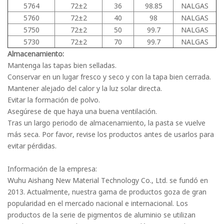
5764
72±2
36
98.85
NALGAS
5760
72±2
40
98
NALGAS
5750
72±2
50
99.7
NALGAS
5730
72±2
70
99.7
NALGAS
Almacenamiento:
Mantenga las tapas bien selladas.
Conservar en un lugar fresco y seco y con la tapa bien cerrada.
Mantener alejado del calor y la luz solar directa.
Evitar la formación de polvo.
Asegúrese de que haya una buena ventilación.
Tras un largo periodo de almacenamiento, la pasta se vuelve
más seca. Por favor, revise los productos antes de usarlos para
evitar pérdidas.
Información de la empresa:
Wuhu Aishang New Material Technology Co., Ltd. se fundó en
2013. Actualmente, nuestra gama de productos goza de gran
popularidad en el mercado nacional e internacional. Los
productos de la serie de pigmentos de aluminio se utilizan