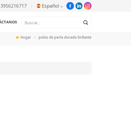
13956216717
Español
ÁCTANOS
English
Hogar
polvo de perla dorado brillante
Русский
Español
Português
한국어
Türkçe
Tiếng Việt
بالعربية