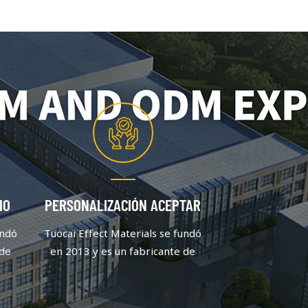
IO
PERSONALIZACIÓN ACEPTAR
undó
Tuocai Effect Materials se fundó
 de
en 2013 y es un fabricante de
 se
pigmentos de aluminio que se
centra en la calidad y la
n
innovación. Después de un