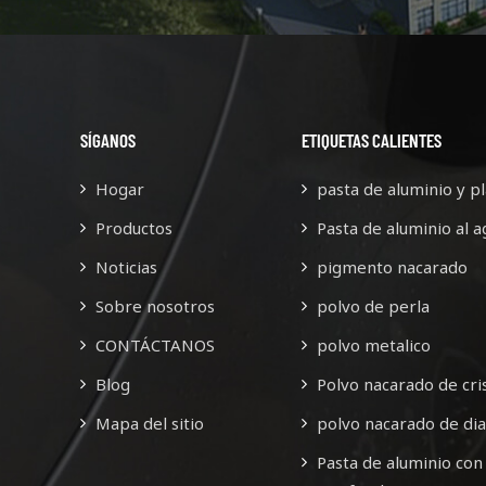
erzo continuo, cuenta con más
esfuerzo continuo, cuenta co
de 60 empleados.
de 60 empleados.
SÍGANOS
ETIQUETAS CALIENTES
Hogar
pasta de aluminio y pl
Productos
Pasta de aluminio al a
Noticias
pigmento nacarado
Sobre nosotros
polvo de perla
CONTÁCTANOS
polvo metalico
Blog
Polvo nacarado de cris
Mapa del sitio
polvo nacarado de di
Pasta de aluminio con 