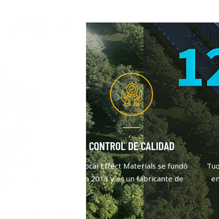
CONTROL DE CALIDAD
Tuocai Effect Materials se fundó
Tuo
en 2013 y es un fabricante de
en
pigmentos de aluminio que se
pi
centra en la calidad y la
innovación. Después de un