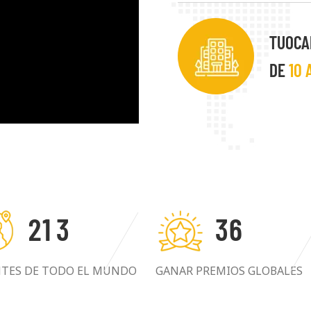
prioridad. Buscamos sie
beneficioso con nuestros 
TUOCA
DE
10 
2
1
3
3
6
NTES DE TODO EL MUNDO
GANAR PREMIOS GLOBALES