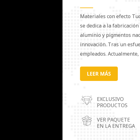
Materiales con efecto Tu
se dedica a la fabricació
aluminio y pigmentos naca
innovación. Tras un esfu
empleados. Actualmente, 
popularidad tanto en el 
atender mejor a nuestros 
LEER MÁS
centros de operaciones 
(provincia de Guangdong),
EXCLUSIVO
Chongqing. Nuestros pigm
PRODUCTOS
ampliamente en recubrimie
cuero, cosméticos, materi
VER PAQUETE
EN LA ENTREGA
decorativos, entre otros.
requisitos especiales. La 