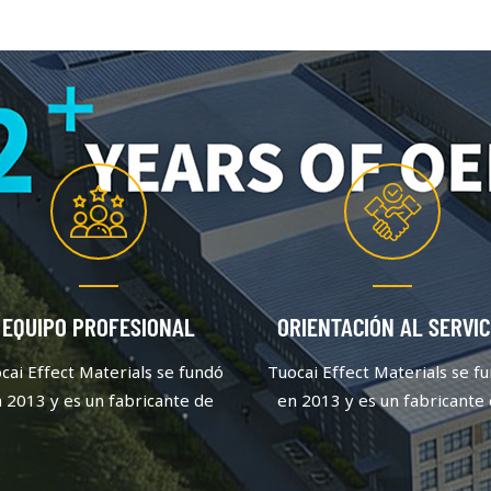
EQUIPO PROFESIONAL
ORIENTACIÓN AL SERVIC
cai Effect Materials se fundó
Tuocai Effect Materials se f
 2013 y es un fabricante de
en 2013 y es un fabricante
gmentos de aluminio que se
pigmentos de aluminio que
centra en la calidad y la
centra en la calidad y la
innovación. Después de un
innovación. Después de u