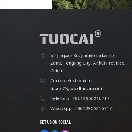
esfuerzo continuo, cuenta con más
esfu
de 60 empleados.
8# Jinquan Rd, Jinqiao Industrial
Zone, Tongling City, Anhui Province,
China
Correo electrónico :
tuocai@globaltuocai.com
Teléfono : +8613956216717
Whatsapp : +8613956216717
GET US ON SOCIAL