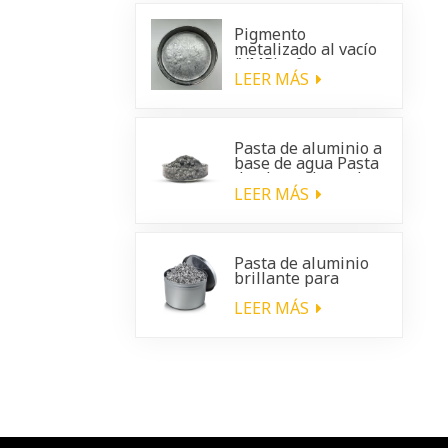
Pigmento
metalizado al vacío
(VMP): efecto
cromado brillante
LEER MÁS
para
recubrimientos
automotrices
Pasta de aluminio a
base de agua Pasta
de plata a base de
agua
LEER MÁS
Pasta de aluminio
brillante para
recubrimientos de
plástico para
LEER MÁS
automóviles.