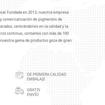
ocai Fundada en 2013, nuestra empresa
n y comercialización de pigmentos de
rados, centrándonos en la calidad y la
erzo continuo, contamos con más de 100
nuestra gama de productos goza de gran
mercado nacional como internacional. Para
clientes, hemos establecido cuatro
de almacenamiento en Wuhu, Shunde
 Linyi (provincia de Shandong) y
DE PRIMERA CALIDAD
entos de aluminio se utilizan
EMBALAJE
ntos, tintas, plásticos, caucho, tejidos,
ales de embalaje y materiales
GRATIS
ENVÍO
 Ofrecemos soluciones para necesidades y
satisfacción de cada cliente es nuestra