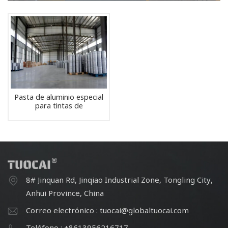
Pasta de aluminio especial
para tintas de
recubrimiento textil
8# Jinquan Rd, Jinqiao Industrial Zone, Tongling City,
Anhui Province, China
Correo electrónico : tuocai@globaltuocai.com
Teléfono : +8613956216717