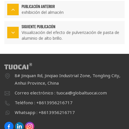
PUBLICACIÓN ANTERIOR
exhibición del almacén
SIGUIENTE PUBLICACIÓN
Visualización del efecto de pulverización de pasta de
aluminio de alto brillo.
8# Jinquan Rd, Jinqiao Industrial Zone, Tongling City,
Anhui Province, China
Correo electrónico : tuocai@globaltuocai.com
Teléfono : +8613956216717
Whatsapp : +8613956216717