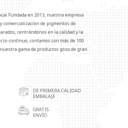
ocai Fundada en 2013, nuestra empresa
n y comercialización de pigmentos de
rados, centrándonos en la calidad y la
erzo continuo, contamos con más de 100
nuestra gama de productos goza de gran
mercado nacional como internacional. Para
clientes, hemos establecido cuatro
de almacenamiento en Wuhu, Shunde
 Linyi (provincia de Shandong) y
DE PRIMERA CALIDAD
entos de aluminio se utilizan
EMBALAJE
ntos, tintas, plásticos, caucho, tejidos,
ales de embalaje y materiales
GRATIS
ENVÍO
 Ofrecemos soluciones para necesidades y
satisfacción de cada cliente es nuestra