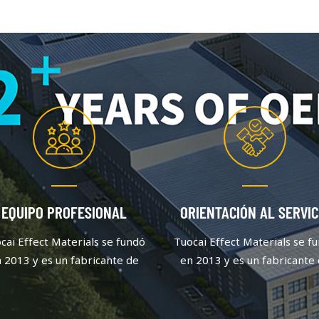
EQUIPO PROFESIONAL
ORIENTACIÓN AL SERVIC
cai Effect Materials se fundó
Tuocai Effect Materials se f
 2013 y es un fabricante de
en 2013 y es un fabricante
gmentos de aluminio que se
pigmentos de aluminio que
centra en la calidad y la
centra en la calidad y la
innovación. Después de un
innovación. Después de u