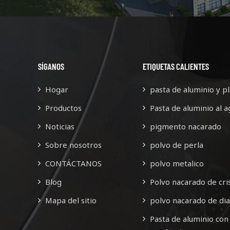
erzo continuo, cuenta con más
esfuerzo continuo, cuenta co
de 60 empleados.
de 60 empleados.
SÍGANOS
ETIQUETAS CALIENTES
Hogar
pasta de aluminio y pl
Productos
Pasta de aluminio al a
Noticias
pigmento nacarado
Sobre nosotros
polvo de perla
CONTÁCTANOS
polvo metalico
Blog
Polvo nacarado de cris
Mapa del sitio
polvo nacarado de di
Pasta de aluminio con 