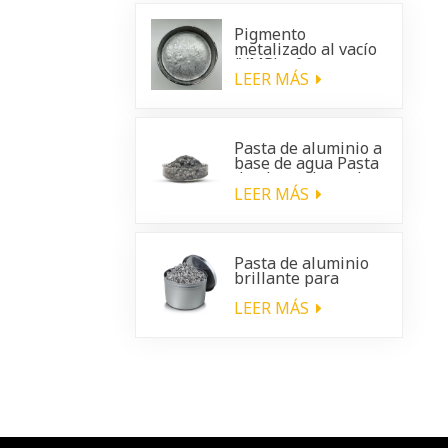
Pigmento
metalizado al vacío
(VMP): efecto
cromado brillante
LEER MÁS
para
recubrimientos
automotrices
Pasta de aluminio a
base de agua Pasta
de plata a base de
agua
LEER MÁS
Pasta de aluminio
brillante para
recubrimientos de
plástico para
LEER MÁS
automóviles.