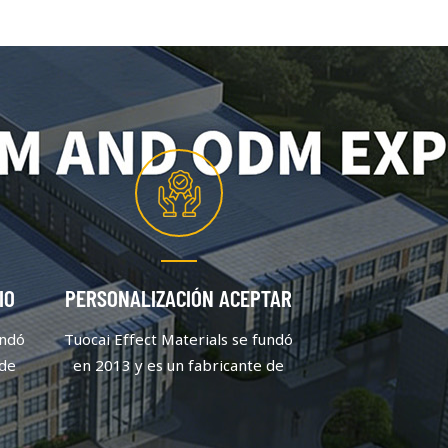
IO
PERSONALIZACIÓN ACEPTAR
undó
Tuocai Effect Materials se fundó
 de
en 2013 y es un fabricante de
 se
pigmentos de aluminio que se
centra en la calidad y la
n
innovación. Después de un