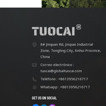
esfuerzo continuo, cuenta con más
esfu
de 60 empleados.
8# Jinquan Rd, Jinqiao Industrial
Zone, Tongling City, Anhui Province,
China
Correo electrónico :
tuocai@globaltuocai.com
Teléfono : +8613956216717
Whatsapp : +8613956216717
GET US ON SOCIAL