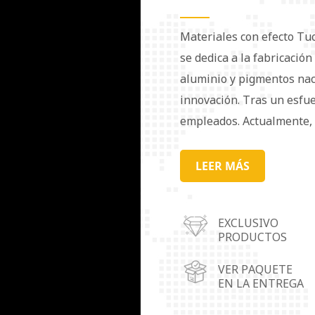
Materiales con efecto Tu
se dedica a la fabricació
aluminio y pigmentos naca
innovación. Tras un esfu
empleados. Actualmente, 
popularidad tanto en el 
atender mejor a nuestros 
LEER MÁS
centros de operaciones 
(provincia de Guangdong),
EXCLUSIVO
Chongqing. Nuestros pigm
PRODUCTOS
ampliamente en recubrimie
cuero, cosméticos, materi
VER PAQUETE
EN LA ENTREGA
decorativos, entre otros.
requisitos especiales. La 