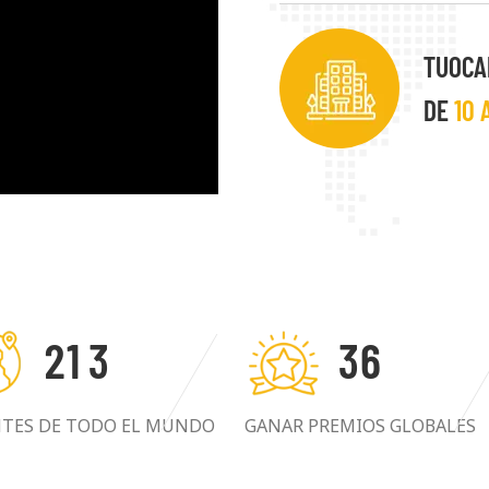
prioridad. Buscamos sie
beneficioso con nuestros 
TUOCA
DE
10 
2
1
3
3
6
NTES DE TODO EL MUNDO
GANAR PREMIOS GLOBALES