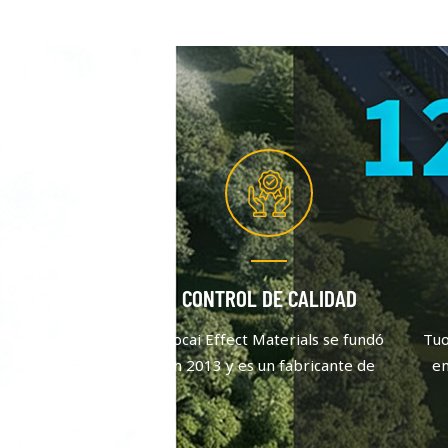
CONTROL DE CALIDAD
Tuocai Effect Materials se fundó
Tuo
en 2013 y es un fabricante de
en
pigmentos de aluminio que se
pi
centra en la calidad y la
innovación. Después de un